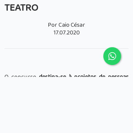
TEATRO
Por Caio César
17.07.2020
O concurso
destina-se à projetos de
pessoas
físicas e jurídicas
, desde que sejam residentes
no Estado de São Paulo há pelo menos dois
anos. No caso de pessoas físicas, edital
contempla somente primeiras obras.
O
PROAC 01/2020
visa contemplar projetos
inéditos de
Produções e Temporadas de